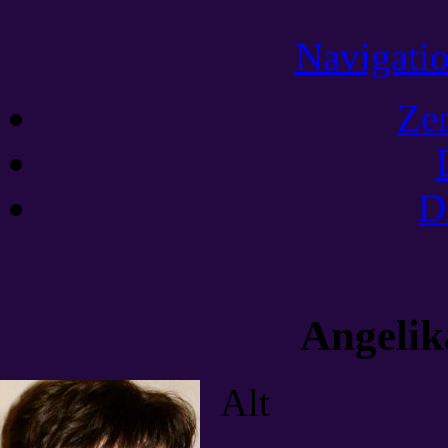
Navigatio
Ze
D
Angelik
Alt