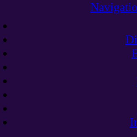
Navigatio
Di
B
I