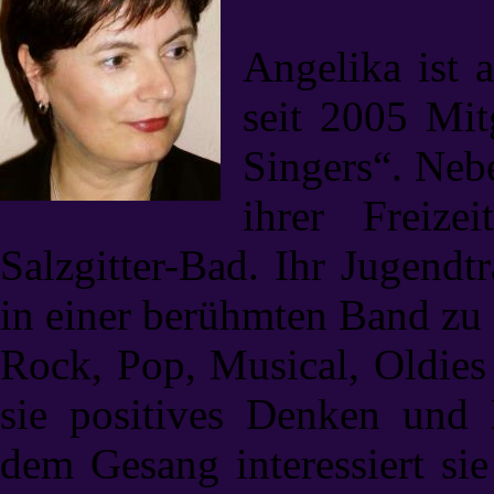
Angelika ist 
seit 2005 Mi
Singers“. Nebe
ihrer Freiz
Salzgitter-Bad. Ihr Jugend
in einer berühmten Band zu 
Rock, Pop, Musical, Oldies
sie positives Denken und
dem Gesang interessiert si