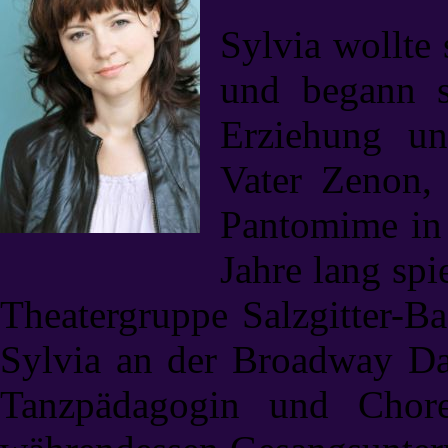
Sylvia wollte
und begann s
Erziehung un
Vater Zenon, 
Pantomime in 
Jahre lang spi
Theatergruppe Salzgitter-B
Sylvia an der Broadway Da
Tanzpädagogin und Chor