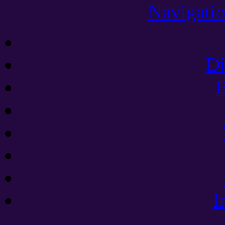
Navigatio
Di
B
I