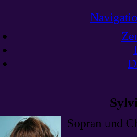
Navigatio
Ze
D
Sylv
Sopran und C